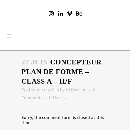
27 JUIN
CONCEPTEUR
PLAN DE FORME –
CLASS A – H/F
Posted at 10:22h
in
by
RCDexcept
0
Comments
0
Likes
Sorry, the comment form is closed at this
time.